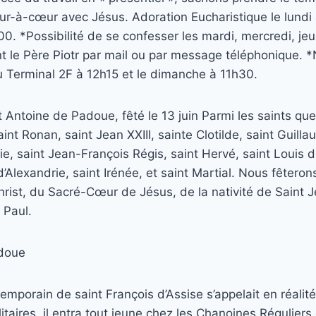
œur-à-cœur avec Jésus. Adoration Eucharistique le lundi
00. *Possibilité de se confesser les mardi, mercredi, jeu
 le Père Piotr par mail ou par message téléphonique. *
u Terminal 2F à 12h15 et le dimanche à 11h30.
t Antoine de Padoue, fêté le 13 juin Parmi les saints qu
aint Ronan, saint Jean XXIII, sainte Clotilde, saint Guill
, saint Jean-François Régis, saint Hervé, saint Louis 
d’Alexandrie, saint Irénée, et saint Martial. Nous fêteron
rist, du Sacré-Cœur de Jésus, de la nativité de Saint J
 Paul.
adoue
emporain de saint François d’Assise s’appelait en réalit
itaires, il entra tout jeune chez les Chanoines Réguliers