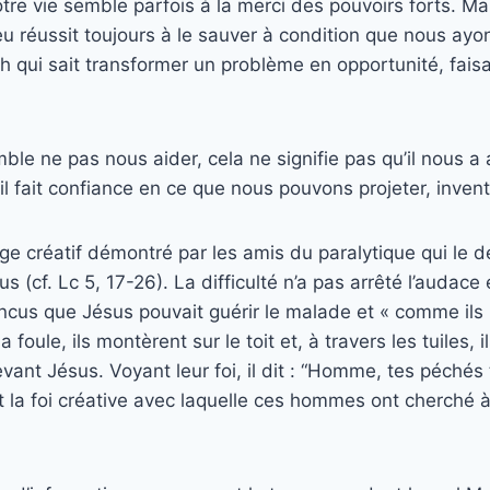
re vie semble parfois à la merci des pouvoirs forts. Mais
 réussit toujours à le sauver à condition que nous ayon
 qui sait transformer un problème en opportunité, faisa
ble ne pas nous aider, cela ne signifie pas qu’il nous a 
il fait confiance en ce que nous pouvons projeter, invent
ge créatif démontré par les amis du paralytique qui le 
sus (cf. Lc 5, 17-26). La difficulté n’a pas arrêté l’audace
incus que Jésus pouvait guérir le malade et « comme ils
la foule, ils montèrent sur le toit et, à travers les tuiles
evant Jésus. Voyant leur foi, il dit : “Homme, tes péchés
t la foi créative avec laquelle ces hommes ont cherché a