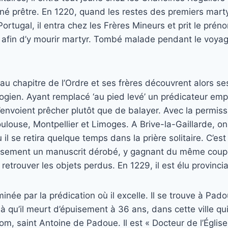
nné prêtre. En 1220, quand les restes des premiers mart
tugal, il entra chez les Frères Mineurs et prit le prénom
c afin d’y mourir martyr. Tombé malade pendant le voyage
e au chapitre de l’Ordre et ses frères découvrent alors s
logien. Ayant remplacé ‘au pied levé’ un prédicateur empe
l’envoient prêcher plutôt que de balayer. Avec la permissi
ulouse, Montpellier et Limoges. A Brive-la-Gaillarde, o
 il se retira quelque temps dans la prière solitaire. C’est
usement un manuscrit dérobé, y gagnant du même coup s
retrouver les objets perdus. En 1229, il est élu provincial
née par la prédication où il excelle. Il se trouve à Pad
̀ qu’il meurt d’épuisement à 36 ans, dans cette ville qui l
 saint Antoine de Padoue. Il est « Docteur de l’Église »