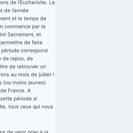
ons de l’Eucharistie. Le
s de l’année
Avent et le temps de
num commence par la
aint Sacrement, et
permettre de faire
te période correspond
e de repos, de
tre de retrouver un
ns au mois de juillet !
s (ou moins jeunes)
 de France. A
cette période si
lle, tous ceux qui nous
s de venir prier à la