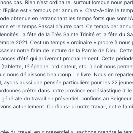
nons pas. Rien n’est ordinaire, surtout lorsque nous parl
 l’Eglise est « tempus per annum ». C’est-à-dire le temp
iode obtenue en retranchant les temps forts que sont l’
rême et le temps Pascal d’autre part. Ce temps per an
ennités, la fête de la Très Sainte Trinité et la fête du S
embre 2021. C’est un temps « ordinaire » propre à nous 
assasier notre faim de lecture de la Parole de Dieu. Cet
ances d’été qui arriveront prochainement. Cette périod
tablette, téléphone, ordinateur, etc…) doit nous permet
ue nous délaissons beaucoup : le livre. Nous en reparlero
1, ayons aussi une pensée particulière pour les 22 jeune
rdonnés prêtre dans notre province ecclésiastique d’Ile
e générale du travail en présentiel, confions au Seigneur 
ivons actuellement. Confions-lui notre travail, notre fami
cée du travail en « présentiel », sachons prendre le temp