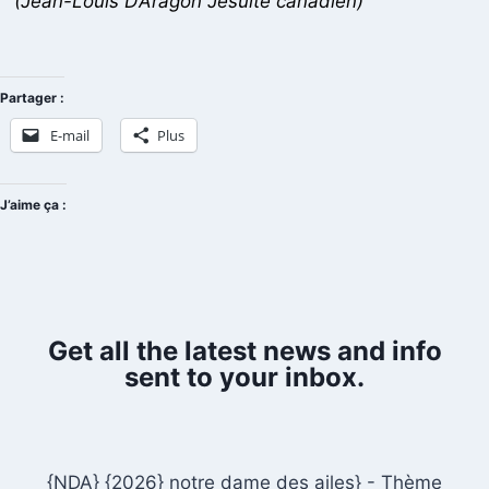
(Jean-Louis D’Aragon Jésuite canadien)
Partager :
E-mail
Plus
J’aime ça :
Get all the latest news and info
sent to your inbox.
{NDA} {2026} notre dame des ailes} - Thème