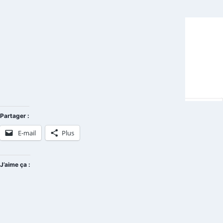
Partager :
E-mail
Plus
J’aime ça :