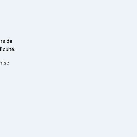
ors de
iculté.
rise