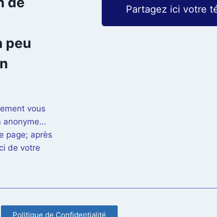
n de
Partagez ici votre 
n peu
en
inement vous
çon anonyme…
e page; après
i de votre
Politique de Confidentialité