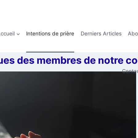
ccueil
Intentions de prière
Derniers Articles
Abon
eçues des membres de notre 
Conta