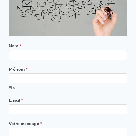
D
Nom
*
é
p
Prénom
*
o
s
e
First
r
Email
*
u
n
t
Votre message
*
é