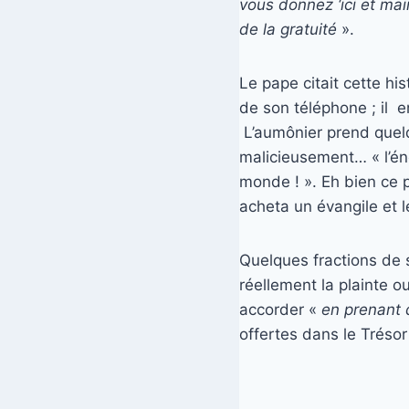
vous donnez ‘ici et mai
de la gratuité
».
Le pape citait cette hi
de son téléphone ; il e
L’aumônier prend quelqu
malicieusement… « l’éne
monde ! ». Eh bien ce p
acheta un évangile et l
Quelques fractions de 
réellement la plainte o
accorder «
en prenant
offertes dans le Tréso