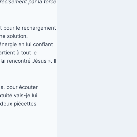
précisément par la force
nt pour le rechargement
ne solution.
énergie en lui confiant
rtient à tout le
i rencontré Jésus ». Il
s, pour écouter
uité vais-je lui
deux piécettes