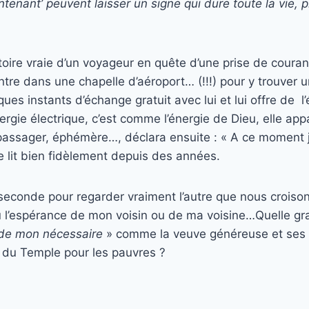
ntenant’ peuvent laisser un signe qui dure toute la vie, 
stoire vraie d’un voyageur en quête d’une prise de coura
ntre dans une chapelle d’aéroport… (!!!) pour y trouver u
es instants d’échange gratuit avec lui et lui offre de l’
rgie électrique, c’est comme l’énergie de Dieu, elle appa
assager, éphémère…, déclara ensuite : « A ce moment j’a
e lit bien fidèlement depuis des années.
seconde pour regarder vraiment l’autre que nous croison
u l’espérance de mon voisin ou de ma voisine…Quelle grat
 de mon nécessaire
» comme la veuve généreuse et ses 
r du Temple pour les pauvres ?