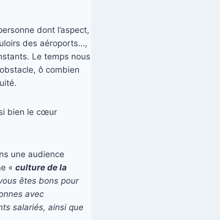
ersonne dont l’aspect,
uloirs des aéroports…,
instants. Le temps nous
 obstacle, ô combien
uité.
si bien le cœur
ans une audience
ne «
culture de la
 vous êtes bons pour
sonnes avec
nts salariés, ainsi que