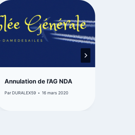
Annulation de l’AG NDA
Quand
Par
DURALEX59
16 mars 2020
Par
DUR