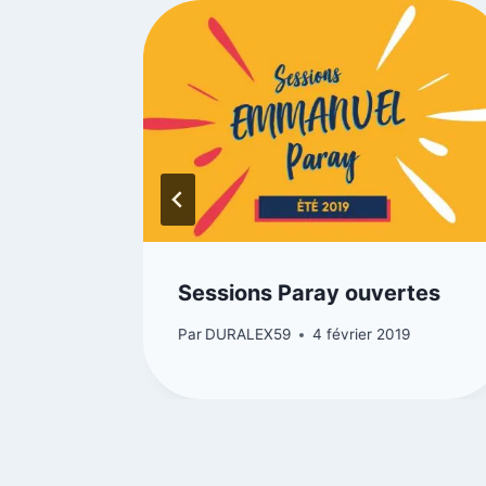
énials
Sessions Paray ouvertes
2022
Par
DURALEX59
4 février 2019