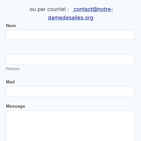
ou par courriel :
contact@notre-
damedesailes.org
N
Nom
o
u
s
c
o
Prénom
n
Mail
t
a
c
Message
t
e
r