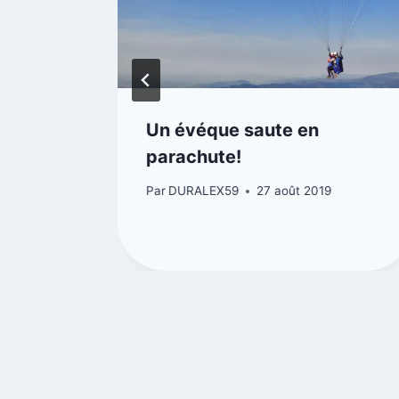
Un évéque saute en
e CDG
parachute!
Par
DURALEX59
27 août 2019
21