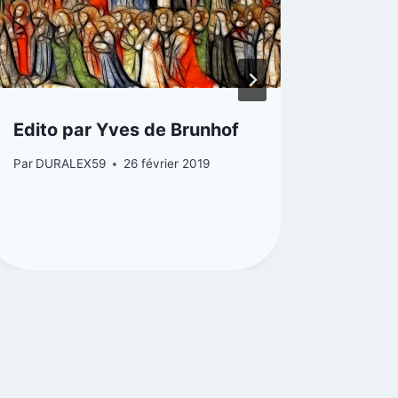
Edito par Yves de Brunhof
Aumôn
aéro
Par
DURALEX59
26 février 2019
Par
DUR