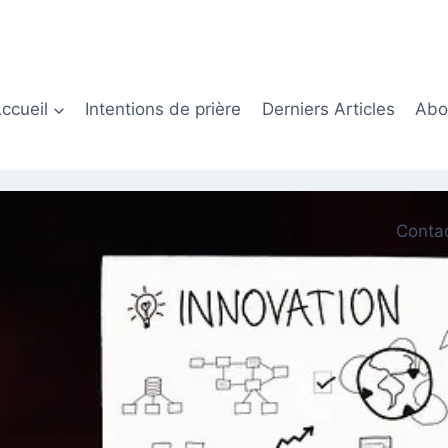
ccueil
Intentions de prière
Derniers Articles
Abon
Conta