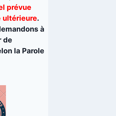
iel prévue
 ultérieure
.
t demandons à
r de
lon la Parole