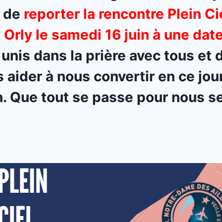
é de
reporter la rencontre Plein C
 Orly le samedi 16 juin à une date
unis dans la prière avec tous e
 aider à nous convertir en ce jou
n. Que tout se passe pour nous se