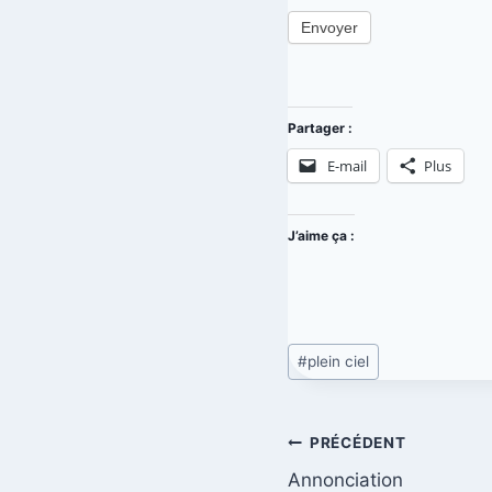
n
Envoyer
C
i
e
Partager :
l
E-mail
Plus
J’aime ça :
#
plein ciel
PRÉCÉDENT
Annonciation