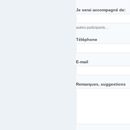
i
o
Je serai accompagné de:
n
à
autres participants....
l
Téléphone
a
j
o
E-mail
u
r
n
Remarques, suggestions
é
e
P
l
e
i