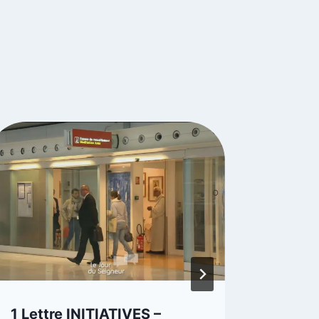
1 Lettre INITIATIVES –
Le bil