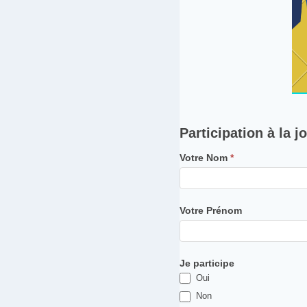
P
Participation à la j
a
Votre Nom
*
r
t
i
Votre Prénom
c
i
p
Je participe
a
Oui
t
Non