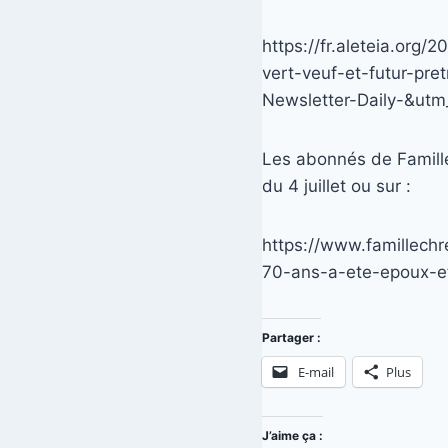
https://fr.aleteia.org/
vert-veuf-et-futur-p
Newsletter-Daily-&ut
Les abonnés de Famille 
du 4 juillet ou sur :
https://www.famillechr
70-ans-a-ete-epoux-e
Partager :
E-mail
Plus
J’aime ça :