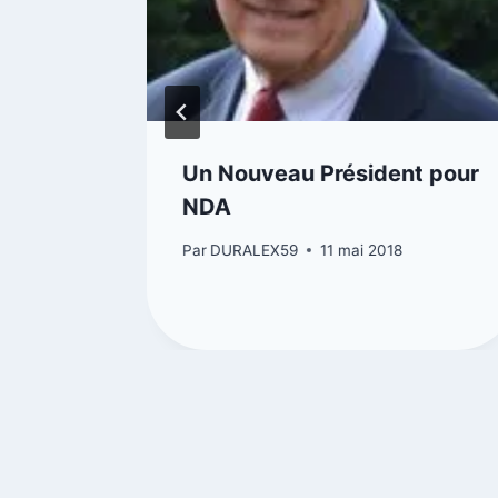
5
Un Nouveau Président pour
NDA
5
Par
DURALEX59
11 mai 2018