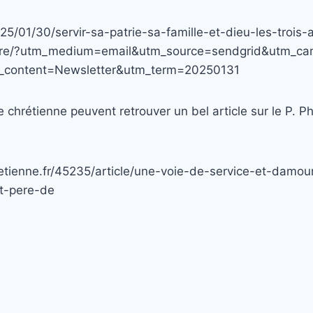
2025/01/30/servir-sa-patrie-sa-famille-et-dieu-les-trois-
retre/?utm_medium=email&utm_source=sendgrid&utm_c
m_content=Newsletter&utm_term=20250131
chrétienne peuvent retrouver un bel article sur le P. P
etienne.fr/45235/article/une-voie-de-service-et-damou
t-pere-de