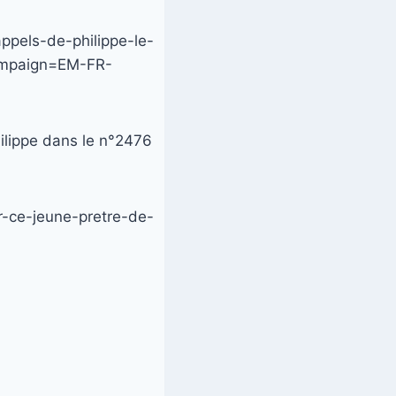
appels-de-philippe-le-
ampaign=EM-FR-
hilippe dans le n°2476
r-ce-jeune-pretre-de-