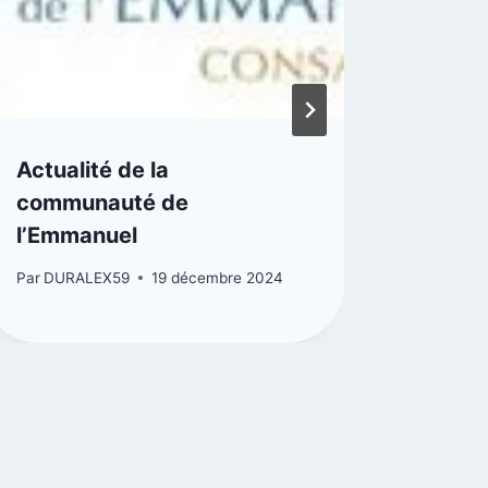
Actualité de la
Retou
communauté de
Jean 
l’Emmanuel
Par
DUR
Par
DURALEX59
19 décembre 2024