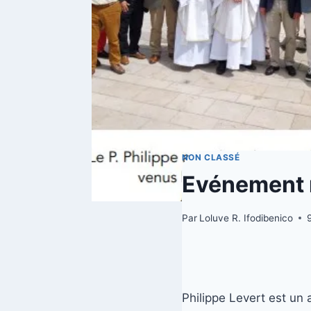
NON CLASSÉ
Evénement 
Par
Loluve R. Ifodibenico
9
Philippe Levert est un