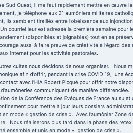
 Sud Ouest, il me faut rapidement mettre en œuvre le s
ement, je téléphone aux 21 aumôniers militaires catholi
ils semblent tiraillés entre l’obéissance aux injonctions
r. Un courriel leur est adressé la première semaine pour
mandement (disponibles et joignables) tout en se prése
urage aussi à faire preuve de créativité à l’égard des mi
aux internet pour les activités pastorales.
autres cultes nous décidons de nous organiser. Nous me
nique afin d’offrir, pendant la crise COVID 19, une écou
contact avec l’HIA Robert Picqué pour offrir notre dispo
ns d’aumôneries communiquent de manière différenciée. A
ation de la Conférence des Evêques de France au sujet de
inement pour mettre à jour leurs dossiers administratif
t en mode « gestion de crise ». Avec l’aumônier Zone d
ure. Nous réaliserons plus tard dans la phase des retex 
nné ensemble et unis en mode « gestion de crise ».