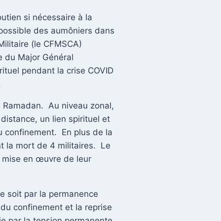
utien si nécessaire à la
n possible des aumôniers dans
Militaire (le CFMSCA)
ée du Major Général
rituel pendant la crise COVID
.
s, Ramadan. Au niveau zonal,
istance, un lien spirituel et
u confinement. En plus de la
la mort de 4 militaires. Le
la mise en œuvre de leur
ce soit par la permanence
du confinement et la reprise
bie par la tension permanente