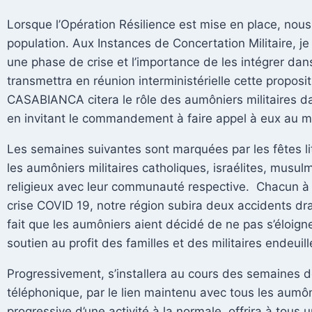
Lorsque l’Opération Résilience est mise en place, nous
population. Aux Instances de Concertation Militaire, j
une phase de crise et l’importance de les intégrer dan
transmettra en réunion interministérielle cette propos
CASABIANCA citera le rôle des aumôniers militaires dan
en invitant le commandement à faire appel à eux au me
Les semaines suivantes sont marquées par les fêtes 
les aumôniers militaires catholiques, israélites, musulm
religieux avec leur communauté respective. Chacun à c
crise COVID 19, notre région subira deux accidents dr
fait que les aumôniers aient décidé de ne pas s’éloigner
soutien au profit des familles et des militaires endeui
Progressivement, s’installera au cours des semaines 
téléphonique, par le lien maintenu avec tous les aumô
progressive d’une activité à la normale, offrira à to